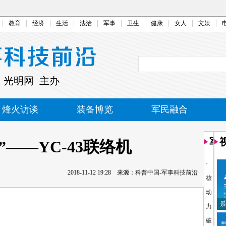
教育
经济
生活
法治
军事
卫生
健康
女人
文娱
 光明网 主办
烽火访谈
装备博览
军民融合
军
——YC-43联络机
·
2018-11-12 19:28
来源：
科普中国-军事科技前沿
核
动
景
力
破