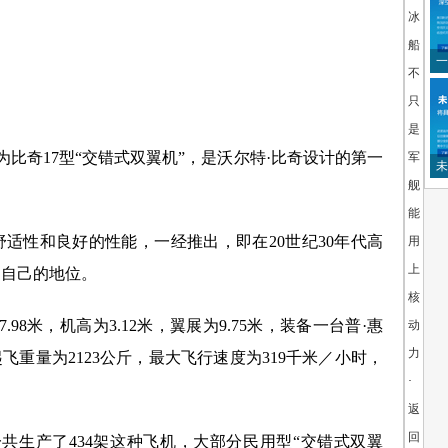
冰
船：
一
不
只
是
为比奇17型“交错式双翼机”，是沃尔特·比奇设计的第一
军
未
舰
人
能
性和良好的性能，一经推出，即在20世纪30年代高
用
上
了自己的地位。
核
98米，机高为3.12米，翼展为9.75米，装备一台普·惠
动
力
最大起飞重量为2123公斤，最大飞行速度为319千米／小时，
·
返
回
一共生产了434架这种飞机，大部分民用型“交错式双翼