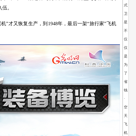
式
入伍。
卫
星：
机”才又恢复生产，到1948年，最后一架“旅行家”飞机
不
仅
仅
是
为
了
省
钱
·
空
天
飞
机