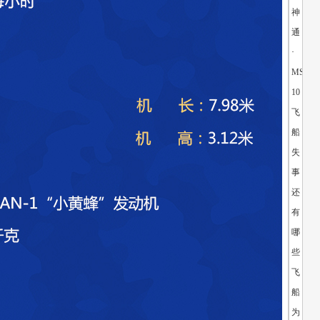
神
通
·
MS-
10
飞
船
失
事
还
有
哪
些
飞
船
为