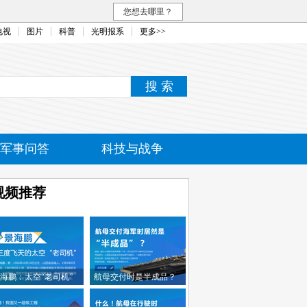
您想去哪里？
电视
图片
科普
光明报系
更多>>
军事问答
科技与战争
民融合
视频推荐
海鹏：太空“老司机”
航母交付时是半成品？