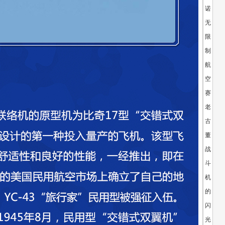
诺
无
限
制
航
空
赛：
老
古
董
战
斗
机
的
闪
光