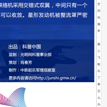
空
间
站
服
务？
·
载
人
飞
船
出
了
事
怎
么
办？