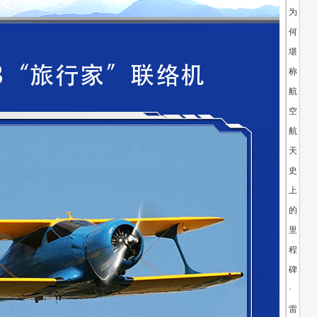
为
何
堪
称
航
空
航
天
史
上
的
里
程
碑
·
雷