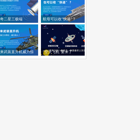
奇二星三极端
航母可以收“快递”？
来武装直升机威力惊
“空天飞机”要来了