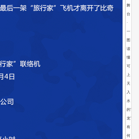
舞
台
·
一
图
读
懂
可
上
天
入
水
的“鲲
龙”AG6
有
何