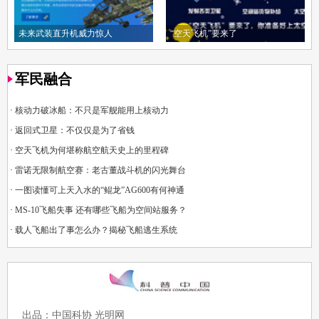
未来武装直升机威力惊人
“空天飞机”要来了
军民融合
·
核动力破冰船：不只是军舰能用上核动力
·
返回式卫星：不仅仅是为了省钱
·
空天飞机为何堪称航空航天史上的里程碑
·
雷诺无限制航空赛：老古董战斗机的闪光舞台
·
一图读懂可上天入水的“鲲龙”AG600有何神通
·
MS-10飞船失事 还有哪些飞船为空间站服务？
·
载人飞船出了事怎么办？揭秘飞船逃生系统
出品：中国科协 光明网