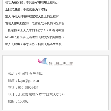
·
核动力破冰船：不只是军舰能用上核动力
·
返回式卫星：不仅仅是为了省钱
·
空天飞机为何堪称航空航天史上的里程碑
·
雷诺无限制航空赛：老古董战斗机的闪光舞台
·
一图读懂可上天入水的“鲲龙”AG600有何神通
·
MS-10飞船失事 还有哪些飞船为空间站服务？
·
载人飞船出了事怎么办？揭秘飞船逃生系统
出品：中国科协 光明网
邮箱：kepu@gmw.cn
电话：010-58926437
地址：北京市东城区珠市口东大街5号
邮编：100062