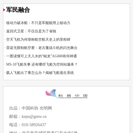
军民融合
·
核动力破冰船：不只是军舰能用上核动力
·
返回式卫星：不仅仅是为了省钱
·
空天飞机为何堪称航空航天史上的里程碑
·
雷诺无限制航空赛：老古董战斗机的闪光舞台
·
一图读懂可上天入水的“鲲龙”AG600有何神通
·
MS-10飞船失事 还有哪些飞船为空间站服务？
·
载人飞船出了事怎么办？揭秘飞船逃生系统
出品：中国科协 光明网
邮箱：kepu@gmw.cn
电话：010-58926437