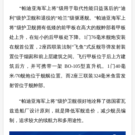
“帕迪亚海军上将”级用于取代性能日益落后的“迪
利”级护卫舰和退役的“哈兰”级驱逐舰。“帕迪亚海军上
将”级护卫舰拥有低矮的前甲板在高大的舰舯部着甲板
处上升，在短小的后甲板处下降。1门76毫米舰炮安装
在舰首位置，2座四联装法制“飞鱼”式反舰导弹发射装
置位于烟囱和前上层建筑之间。飞行甲板位于后上方建
筑后方，并可携带一架 BO-105型直升机。1门40毫
米/70舰炮位于舰艉位置。而2座三联装324毫米鱼雷发
射管位于舰舯部。
“帕迪亚海军上将”级护卫舰很好地诠释了德国霍瓦
兹造船厂设计原则，就是降低军舰造价，减少舰员编
制，追求较大的续航力和多用途性。