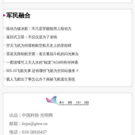
军民融合
·
核动力破冰船：不只是军舰能用上核动力
·
返回式卫星：不仅仅是为了省钱
·
空天飞机为何堪称航空航天史上的里程碑
·
雷诺无限制航空赛：老古董战斗机的闪光舞台
·
一图读懂可上天入水的“鲲龙”AG600有何神通
·
MS-10飞船失事 还有哪些飞船为空间站服务？
·
载人飞船出了事怎么办？揭秘飞船逃生系统
出品：中国科协 光明网
邮箱：kepu@gmw.cn
电话：010-58926437