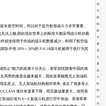
诺
无
限
制
长留空时间，所以对于提升航母战斗力非常重要。
航
机无法上舰,因此现在世界上的航母大都采用战斗机挂载
空
但这样就使得用于作战的战斗机数量减少，削弱了航空战
赛：
中有 20%～30%的 F/A-18战斗机被用于执行为其
老
古
董
域拒止”能力的发展十分关心，美军担忧随着中国此项
战
亚太局势的难度会越来越大，因此发展舰载无人加油机
斗
现实意义。无人加油机结构相对简单, 省去了很多有人
机
的
CLASS 项目有显著下降，而且载油量更大。按照美
闪
指定加油区域为 4～6 架战斗机进行空中加油。美海军希
光