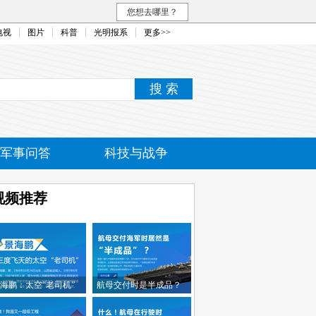
您想去哪里？
电视
图片
科普
光明报系
更多>>
军事问答
科技与战争
民融合
视频推荐
海鹏：太空“老司机”
航母交付时是半成品？