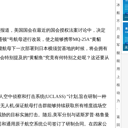
冰
船：
一
不
只
报道，美国国会在最近的国会授权法案讨论中，决定
是
顿”号航母进行改装，使之能够携带MQ-25A“黄貂
军
未
艘航母下一次部署到日本横须贺基地的时候，将会拥有
舰
人
国会特别提及的“黄貂鱼”究竟有何特别之处呢？这还要从
能
用
上
核
动
空中侦察和打击系统(UCLASS) ”计划,旨在研制一种
力
无人机,保证航母打击群能够持续获取所有维度战场空
·
威胁的目标实施打击。随后,美军分别与诺斯罗普·格鲁曼
返
司和通用原子航空系统公司签订了研制合同。在四家公
回