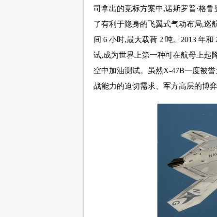
司拿出的竞标方案中,诺斯罗普·格鲁曼公
了有利于隐身的飞翼式气动布局,巡航速度
间 6 小时,最大载荷 2 吨。2013 
试,成为世界上第一种可在航母上起降
空中加油测试。虽然X-47B一度被
战能力的迫切需求、军方高层的博