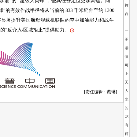
伙伴加油”的 “超级大黄蜂”，使其任务定位更加聚焦。同
舞
蜂”的有效作战半径将从当前的 833 千米延伸至约 1300
台
功将显著提升美国航母舰载机联队的空中加油能力和战斗
·
的“反介入/区域拒止”提供助力。
一
图
读
懂
可
上
天
入
[责任编辑：蔡琳]
水
的“鲲
龙”AG6
有
何