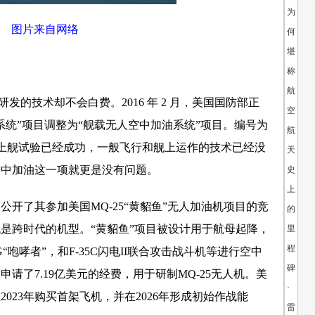
为
图片来自网络
何
堪
称
航
发的技术却不会白费。2016 年 2 月，美国国防部正
空
系统”项目调整为“舰载无人空中加油系统”项目。编号为
航
47B上舰试验已经成功，一般飞行和舰上运作的技术已经没
天
空中加油这一项就更是没有问题。
史
上
公开了其参加美国MQ-25“黄貂鱼”无人加油机项目的竞
的
是跨时代的机型。“黄貂鱼”项目被设计用于航母起降，
里
程
18G“咆哮者”，和F-35C闪电II联合攻击战斗机等进行空中
碑
申请了7.19亿美元的经费，用于研制MQ-25无人机。美
·
023年购买首架飞机，并在2026年形成初始作战能
雷