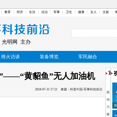
教育
经济
生活
法治
军事
卫生
健康
女人
文娱
 光明网 主办
烽火访谈
装备博览
军民融合
军
”——“黄貂鱼”无人加油机
·
2018-07-31 17:21
来源：
科普中国-军事科技前沿
核
动
景
力
破