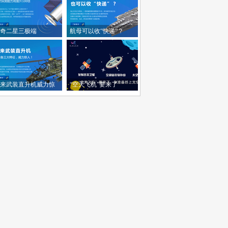
奇二星三极端
航母可以收“快递”？
来武装直升机威力惊
“空天飞机”要来了