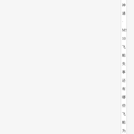
神
通
·
MS-
10
飞
船
失
事
还
有
哪
些
飞
船
为