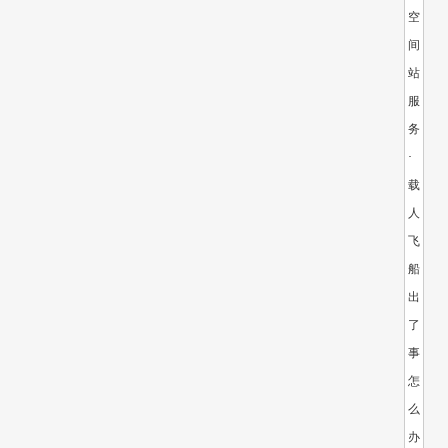
空
间
站
服
务？
·
载
人
飞
船
出
了
事
怎
么
办？