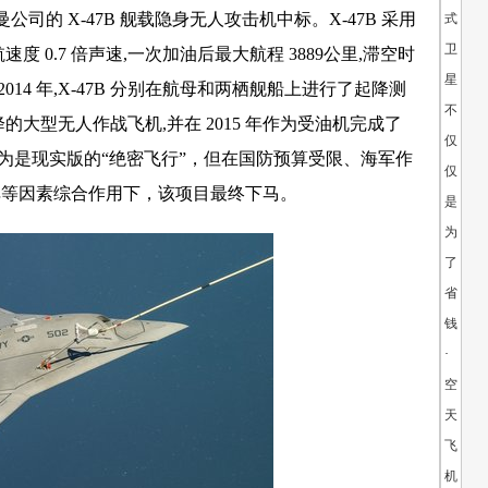
司的 X-47B 舰载隐身无人攻击机中标。X-47B 采用
式
卫
 0.7 倍声速,一次加油后最大航程 3889公里,滞空时
星：
年和 2014 年,X-47B 分别在航母和两栖舰船上进行了起降测
不
的大型无人作战飞机,并在 2015 年作为受油机完成了
仅
誉为是现实版的“绝密飞行”，但在国防预算受限、海军作
仅
弈等因素综合作用下，该项目最终下马。
是
为
了
省
钱
·
空
天
飞
机