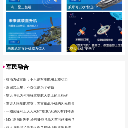
一奇二星三极端
航母可以收“快递”？
未来武装直升机威力惊人
“空天飞机”要来了
军民融合
·
核动力破冰船：不只是军舰能用上核动力
·
返回式卫星：不仅仅是为了省钱
·
空天飞机为何堪称航空航天史上的里程碑
·
雷诺无限制航空赛：老古董战斗机的闪光舞台
·
一图读懂可上天入水的“鲲龙”AG600有何神通
·
MS-10飞船失事 还有哪些飞船为空间站服务？
·
载人飞船出了事怎么办？揭秘飞船逃生系统