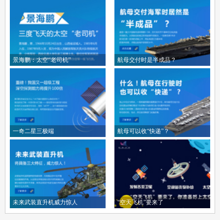
景海鹏：太空“老司机”
航母交付时是半成品？
一奇二星三极端
航母可以收“快递”？
未来武装直升机威力惊人
“空天飞机”要来了