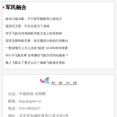
军民融合
·
核动力破冰船：不只是军舰能用上核动力
·
返回式卫星：不仅仅是为了省钱
·
空天飞机为何堪称航空航天史上的里程碑
·
雷诺无限制航空赛：老古董战斗机的闪光舞台
·
一图读懂可上天入水的“鲲龙”AG600有何神通
·
MS-10飞船失事 还有哪些飞船为空间站服务？
·
载人飞船出了事怎么办？揭秘飞船逃生系统
出品：中国科协 光明网
邮箱：kepu@gmw.cn
电话：010-58926437
地址：北京市东城区珠市口东大街5号