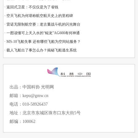
·
返回式卫星：不仅仅是为了省钱
·
空天飞机为何堪称航空航天史上的里程碑
·
雷诺无限制航空赛：老古董战斗机的闪光舞台
·
一图读懂可上天入水的“鲲龙”AG600有何神通
·
MS-10飞船失事 还有哪些飞船为空间站服务？
·
载人飞船出了事怎么办？揭秘飞船逃生系统
出品：中国科协 光明网
邮箱：kepu@gmw.cn
电话：010-58926437
地址：北京市东城区珠市口东大街5号
邮编：100062