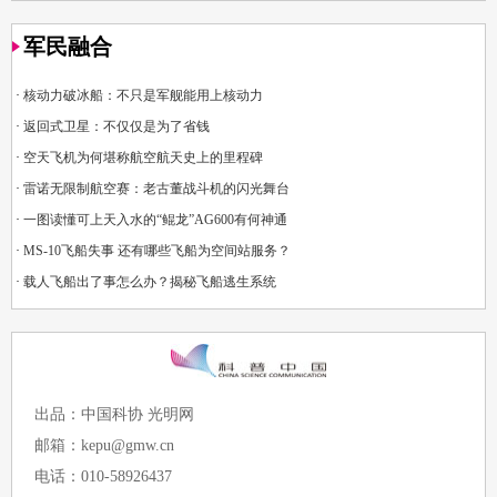
军民融合
·
核动力破冰船：不只是军舰能用上核动力
·
返回式卫星：不仅仅是为了省钱
·
空天飞机为何堪称航空航天史上的里程碑
·
雷诺无限制航空赛：老古董战斗机的闪光舞台
·
一图读懂可上天入水的“鲲龙”AG600有何神通
·
MS-10飞船失事 还有哪些飞船为空间站服务？
·
载人飞船出了事怎么办？揭秘飞船逃生系统
出品：中国科协 光明网
邮箱：kepu@gmw.cn
电话：010-58926437