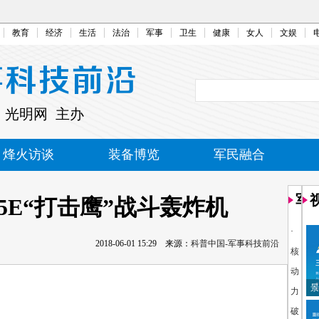
教育
经济
生活
法治
军事
卫生
健康
女人
文娱
 光明网 主办
烽火访谈
装备博览
军民融合
军
5E“打击鹰”战斗轰炸机
·
2018-06-01 15:29
来源：
科普中国-军事科技前沿
核
动
景
力
破