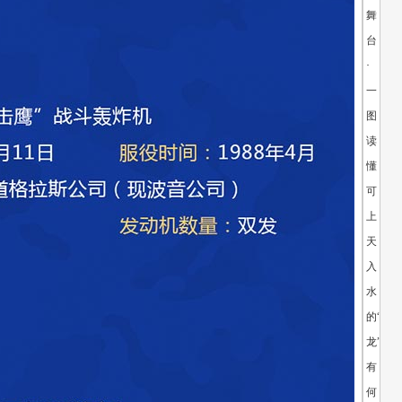
舞
台
·
一
图
读
懂
可
上
天
入
水
的“鲲
龙”AG6
有
何