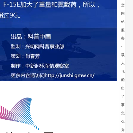
空
间
站
服
务？
·
载
人
飞
船
出
了
事
怎
么
办？