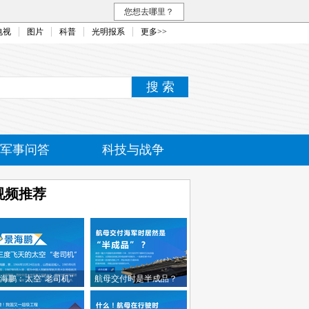
您想去哪里？
电视
图片
科普
光明报系
更多>>
军事问答
科技与战争
民融合
视频推荐
海鹏：太空“老司机”
航母交付时是半成品？