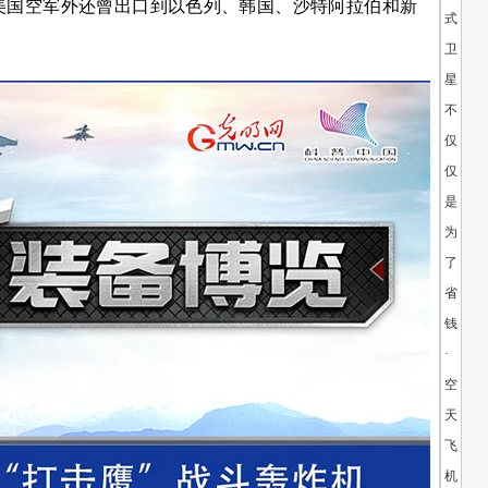
备美国空军外还曾出口到以色列、韩国、沙特阿拉伯和新
式
卫
星：
不
仅
仅
是
为
了
省
钱
·
空
天
飞
机