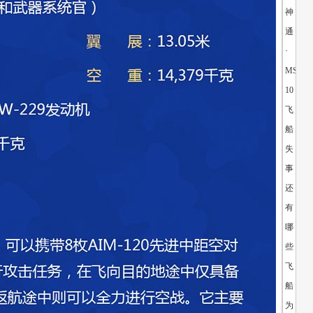
神
通
·
MS-
10
飞
船
失
事
还
有
哪
些
飞
船
为