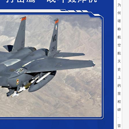
为
何
堪
称
航
空
航
天
史
上
的
里
程
碑
·
雷