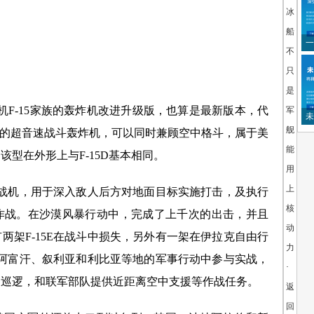
冰
船：
一
不
只
是
机F-15家族的轰炸机改进升级版，也算是最新版本，代
军
未
舰
务的超音速战斗轰炸机，可以同时兼顾空中格斗，属于美
人
能
型在外形上与F-15D基本相同。
用
上
击战机，用于深入敌人后方对地面目标实施打击，及执行
核
作战。在沙漠风暴行动中，完成了上千次的出击，并且
动
两架F-15E在战斗中损失，另外有一架在伊拉克自由行
力
克、阿富汗、叙利亚和利比亚等地的军事行动中参与实战，
·
中巡逻，和联军部队提供近距离空中支援等作战任务。
返
回