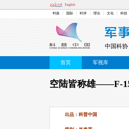
English
时政
国际
时评
理论
文化
科技
中国科协
首页
军视库
空陆皆称雄——F-1
出品：科普中国