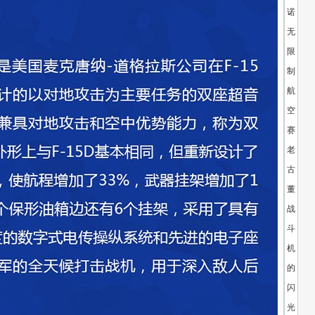
诺
无
限
制
航
空
赛：
老
古
董
战
斗
机
的
闪
光