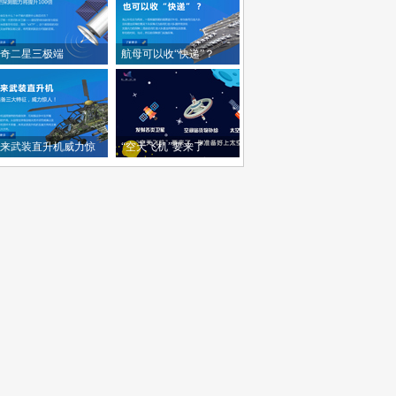
奇二星三极端
航母可以收“快递”？
来武装直升机威力惊
“空天飞机”要来了