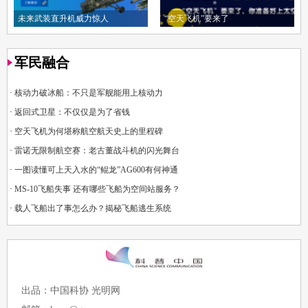
未来武装直升机威力惊人
“空天飞机”要来了
军民融合
·
核动力破冰船：不只是军舰能用上核动力
·
返回式卫星：不仅仅是为了省钱
·
空天飞机为何堪称航空航天史上的里程碑
·
雷诺无限制航空赛：老古董战斗机的闪光舞台
·
一图读懂可上天入水的“鲲龙”AG600有何神通
·
MS-10飞船失事 还有哪些飞船为空间站服务？
·
载人飞船出了事怎么办？揭秘飞船逃生系统
出品：中国科协 光明网