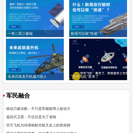
一奇二星三极端
航母可以收“快递”？
未来武装直升机威力惊人
“空天飞机”要来了
军民融合
·
核动力破冰船：不只是军舰能用上核动力
·
返回式卫星：不仅仅是为了省钱
·
空天飞机为何堪称航空航天史上的里程碑