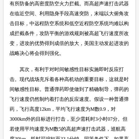
有所防备的高密度防空火力拦截。而高超声速打击武器
在临近空间、利用隐身手段高速突防，末端以大俯角攻
击目标，中远程防空系统和低空近程防空系统均难以构
成拦截条件，攻防平衡的游戏规则被高超飞行速度所改
变，进攻的优势得到成倍的放大，美国主动发起进攻的
战略决心将会得到强化。
其次，有利于对时间敏感性目标实施即时反应打
击。现代战场充斥着各种高机动的重要目标，这就是时
间敏感性目标。普通弹药即使做到了精确制导，弹药的
飞行速度仍然制约着打击的反应速度。假设一种普通弹
药，飞行高度12km，平均飞行速度为M数0.9，对
3000km外的目标进行打击，至少需耗时3小时07分。但
若使用平均速度为M数5的高超声速打击武器，巡航高
度30km，耗时可缩短至33.1分钟。同等条件下，如果高