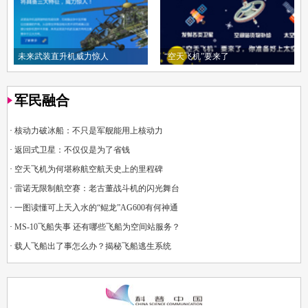
未来武装直升机威力惊人
“空天飞机”要来了
军民融合
·
核动力破冰船：不只是军舰能用上核动力
·
返回式卫星：不仅仅是为了省钱
·
空天飞机为何堪称航空航天史上的里程碑
·
雷诺无限制航空赛：老古董战斗机的闪光舞台
·
一图读懂可上天入水的“鲲龙”AG600有何神通
·
MS-10飞船失事 还有哪些飞船为空间站服务？
·
载人飞船出了事怎么办？揭秘飞船逃生系统