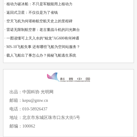
·
核动力破冰船：不只是军舰能用上核动力
·
返回式卫星：不仅仅是为了省钱
·
空天飞机为何堪称航空航天史上的里程碑
·
雷诺无限制航空赛：老古董战斗机的闪光舞台
·
一图读懂可上天入水的“鲲龙”AG600有何神通
·
MS-10飞船失事 还有哪些飞船为空间站服务？
·
载人飞船出了事怎么办？揭秘飞船逃生系统
出品：中国科协 光明网
邮箱：kepu@gmw.cn
电话：010-58926437
地址：北京市东城区珠市口东大街5号
邮编：100062