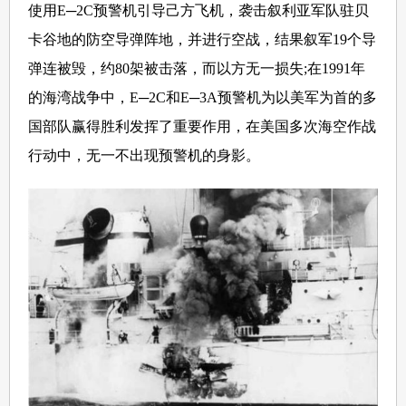
使用E─2C预警机引导己方飞机，袭击叙利亚军队驻贝
卡谷地的防空导弹阵地，并进行空战，结果叙军19个导
弹连被毁，约80架被击落，而以方无一损失;在1991年
的海湾战争中，E─2C和E─3A预警机为以美军为首的多
国部队赢得胜利发挥了重要作用，在美国多次海空作战
行动中，无一不出现预警机的身影。