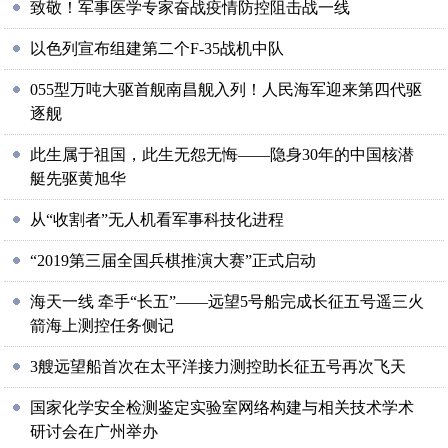
致敬！军事医学专家奋战疫情防控阻击战一线
以色列宣布组建第二个F-35战机中队
055型万吨大驱首舰南昌舰入列！人民海军迎来第四代驱
逐舰
此生属于祖国，此生无怨无悔——隐身30年的中国核潜
艇先驱黄旭华
从“收割者”无人机看军事科技化进程
“2019第三届全国兵棋推演大赛”正式启动
海天一线 牵手“长五”——远望5号船完成长征五号遥三火
箭海上测控任务侧记
3艘远望船首次在太平洋接力测控助长征五号再次飞天
国家化学安全检测鉴定实验室网络构建与相关技术学术
研讨会在广州举办