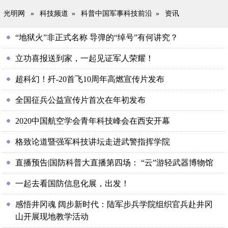
光明网
»
科技频道
»
科普中国军事科技前沿
»
资讯
“地狱火”非正式名称 导弹的“绰号”有何讲究？
立功喜报送到家，一起见证军人荣耀！
超科幻！歼-20首飞10周年高燃宣传片发布
全国征兵公益宣传片首次在年初发布
2020中国航空学会青年科技峰会在西安开幕
格致论道暨强军科技讲坛走进武警指挥学院
直播预告|国防科普大直播第四场： “云”游轻武器博物馆
一起去看国防信息化展，出发！
感悟井冈魂 阔步新时代：陆军步兵学院组织官兵赴井冈
山开展现地教学活动