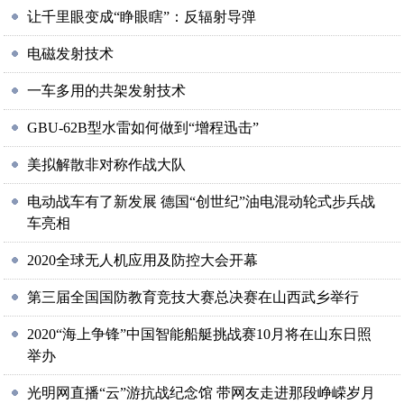
让千里眼变成“睁眼瞎”：反辐射导弹
电磁发射技术
一车多用的共架发射技术
GBU-62B型水雷如何做到“增程迅击”
美拟解散非对称作战大队
电动战车有了新发展 德国“创世纪”油电混动轮式步兵战
车亮相
2020全球无人机应用及防控大会开幕
第三届全国国防教育竞技大赛总决赛在山西武乡举行
2020“海上争锋”中国智能船艇挑战赛10月将在山东日照
举办
光明网直播“云”游抗战纪念馆 带网友走进那段峥嵘岁月