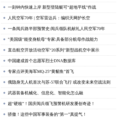
一刻钟内快速上岸 新型登陆艇可“超地平线”作战
人民空军70年 | 空军雷达兵：编织天网护长空
一条阅兵路半部预警史:阅兵领队机献礼人民空军70年
"美国级"能变身航母"专家:具备部分航母作战能力
直击航空开放活动空军“20系列”新型战机空中展示
中国建成首个志愿军烈士DNA数据库
专家点评美海军MQ-25“黄貂鱼”首飞
俄隐身无人机首次与苏-57联合飞行 或改变未来空战法则
武器装备机械化、信息化、智能化怎么融
超“硬核”！国庆阅兵领飞预警机研发屡创奇迹！
骄傲！这些中国军事装备的“第一”真提气！