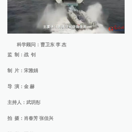
科学顾问：曹卫东 李 杰
监 制：战 钊
制 片：宋雅娟
导 演：金 赫
主持人：武玥彤
拍 摄：肖春芳 张佳兴