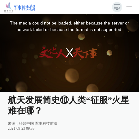
This
is
a
The media could not be loaded, either because the server or
modal
window.
network failed or because the format is not supported.
航天发展简史⑩人类“征服”火星
难在哪？
来源：
科普中国-军事科技前沿
2021-09-23 09:33