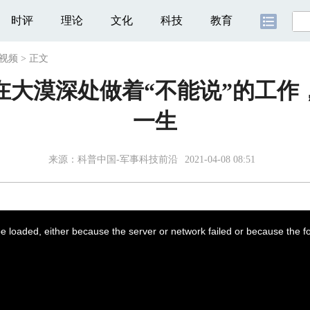
时评
理论
文化
科技
教育
视频
>
正文
在大漠深处做着“不能说”的工
一生
来源：
科普中国-军事科技前沿
2021-04-08 08:51
 loaded, either because the server or network failed or because the f