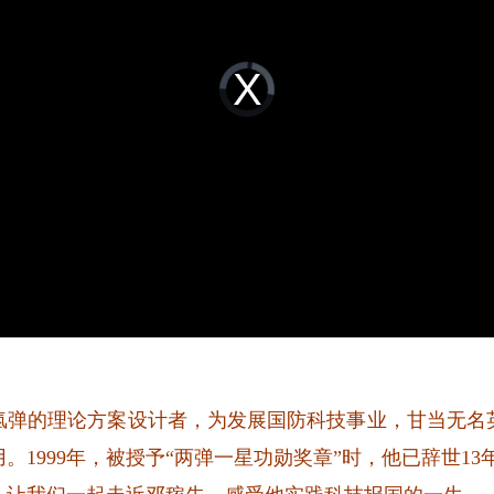
Video
Player
is
loading.
的理论方案设计者，为发展国防科技事业，甘当无名
。1999年，被授予“两弹一星功勋奖章”时，他已辞世1