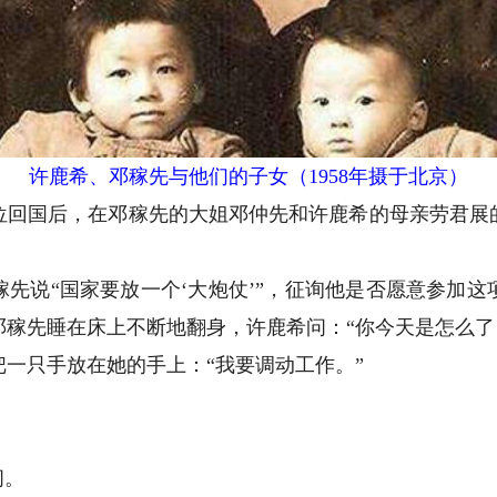
许鹿希、邓稼先与他们的子女（1958年摄于北京）
回国后，在邓稼先的大姐邓仲先和许鹿希的母亲劳君展的
先说“国家要放一个‘大炮仗’”，征询他是否愿意参加
稼先睡在床上不断地翻身，许鹿希问：“你今天是怎么了
只手放在她的手上：“我要调动工作。”
问。