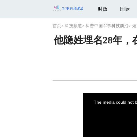
时政
国际
首页
>
科技频道
>
科普中国军事科技前沿
>
短
他隐姓埋名28年，
This
is
a
The media could not be
modal
window.