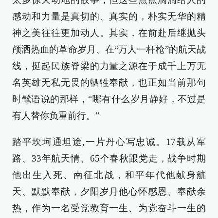
感动和力量是真切的、真实的，朴实无华的精
神之美往往更加动人。其实，在前赴后继抛头
颅洒热血的革命岁月、在“万人一杆枪”的航天战
线，挺起民族脊梁的力量之源在于成千上万无
名英雄无私无畏的牺牲奉献，也正如当前那句
时髦语说的那样，“哪有什么岁月静好，不过是
有人替你负重前行。”
踏平坎坷通坦途,一片丹心写忠诚。17载从军
路、33年航天情、65个春秋跟党走，战争时期
他出生入死、南征北战，和平年代他献身航
天、默默奉献，夕阳岁月他心怀感恩、奉献余
热，作为一名受党教育一生、为党奋斗一生的