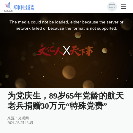
This
is
a
The media could not be loaded, either because the server or
modal
window.
network failed or because the format is not supported.
为党庆生，89岁65年党龄的航天
老兵捐赠30万元“特殊党费”
来源：
光明网
2021-03-25 18:45