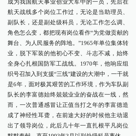
成为我国航天事业创业大军中的一员，先后在
航天战线多个岗位工作过，无论是当助理员、
副队长，还是副处级科员，无论工作怎么调、
角色怎么变，都把现有岗位看作“为党做贡献的
舞台、为人民服务的阵地。”1965年单位集体转
业，脱下军装的他初心不变、斗志不减，始终
全身心扎根国防军工战线。1970年，他响应组
织号召加入到支援“三线”建设的大潮中，一干就
是6年，面对极其艰苦的工作环境，作为车队副
队长的李富德始终兢兢业业的奋战在一线，然
而，一次普通感冒让正值当打之年的李富德造
成了神经性耳聋，在前途大好的时候他主动退
出了领导岗位，此后几十年一直扎根平凡岗位
默默奉献，直至1993年3月以副处级科员离休。