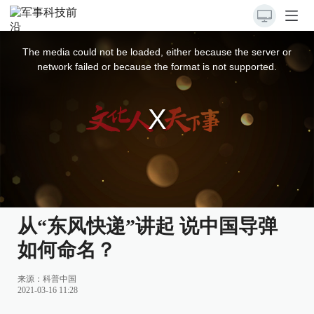
This
is
a
The media could not be loaded, either because the server or
modal
window.
network failed or because the format is not supported.
从“东风快递”讲起 说中国导弹
如何命名？
来源：
科普中国
2021-03-16 11:28