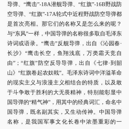
导弹、“鹰击”-18A潜舰导弹、“红旗”-16B野战防
空导弹、“红旗”-17A轮式中近程野战防空导弹都
是首次亮相。那它们的名称又是怎么来的呢？
与“东风”一样，中国导弹的名称很多取自毛泽东
诗词或语录。“鹰击”反舰导弹，出自《沁园春·
长沙》“鹰击长空，鱼翔浅底，万类霜天竞自
由”；“红旗”防空反导导弹，出自《七律·到韶
山》“红旗卷起农奴戟”。毛泽东诗词中洋溢革命
的现实主义与浪漫主义相结合的特质，以及敢
于斗争敢于胜利的大无畏精神，特别能彰显中
国导弹的“精气神”，用其中的经典词汇，命名中
国导弹，既名副其实，又生动传神。中国导弹
名称，是我国军事文化长卷中浓墨重彩的一