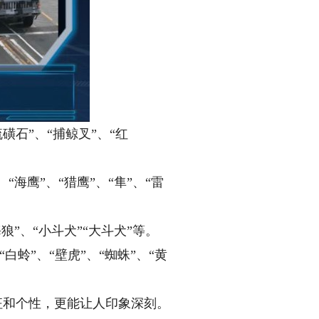
磺石”、“捕鲸叉”、“红
“海鹰”、“猎鹰”、“隼”、“雷
狼”、“小斗犬”“大斗犬”等。
白蛉”、“壁虎”、“蜘蛛”、“黄
征和个性，更能让人印象深刻。