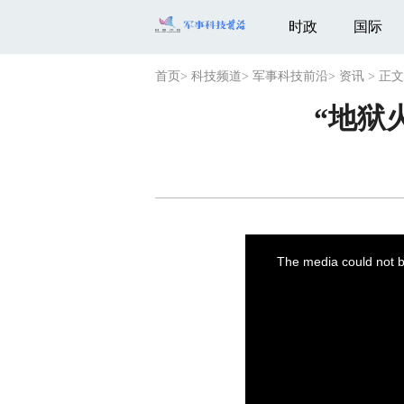
时政
国际
首页
>
科技频道
>
军事科技前沿
>
资讯
>
正文
“地狱
This
is
a
The media could not be
modal
window.