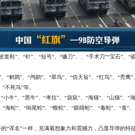
”、“针”、“短号”、“镰刀”、、“手术刀”“宝石”、“硫
鹑”、“鸬鹚”、“翠鸟”、“信天翁”、“红鸟”、“秃鹰”、
、“不死鸟”等。
”、“黑牛”、“考拉”、“袋鼠”、“海猫”、“山猫”、“海
蛇”、“响尾蛇”、“蝮蛇”、“眼睛蛇”、“毒蛇”、“蚕”、“
的“诨名”一样，充满着想象力和震撼力，凸显导弹的特