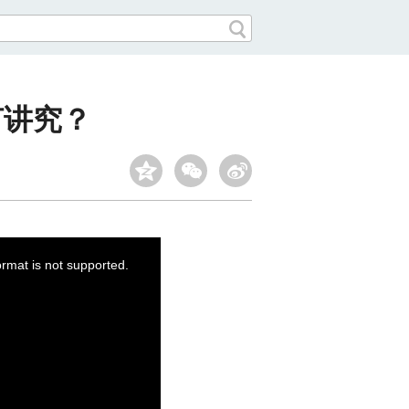
何讲究？
ormat is not supported.