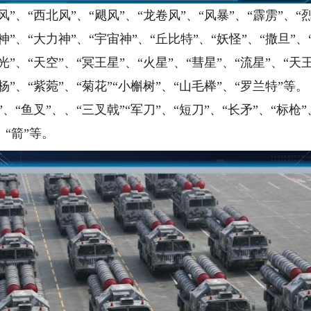
“西北风”、“飓风”、“龙卷风”、“风暴”、“霹雳”、“烈
“大力神”、“宇宙神”、“丘比特”、“妖怪”、“撒旦”、
“天空”、“冥王星”、“火星”、“彗星”、“流星”、“天王
“紫菀”、“菊花”“小槲树”、“山毛榉”、“罗兰特”等。
叉”、、“三叉戟”“军刀”、“短刀”、“长矛”、“标枪”、
、“箭”等。