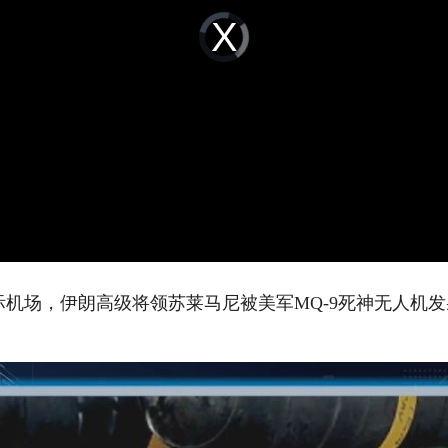
Video
Player
is
loading.
际机场，伊朗高级将领苏莱马尼被美军MQ-9死神无人机发射