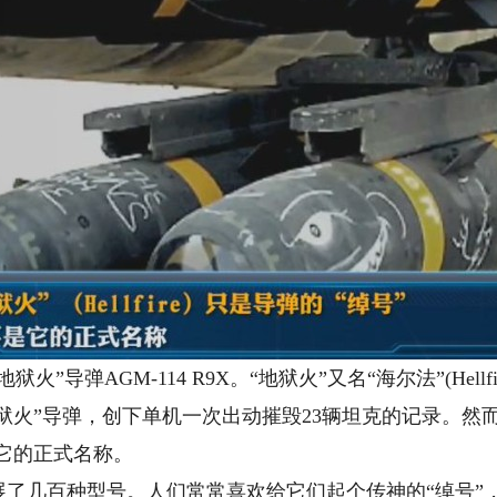
弹AGM-114 R9X。“地狱火”又名“海尔法”(Hellfir
地狱火”导弹，创下单机一次出动摧毁23辆坦克的记录。然
是它的正式名称。
几百种型号。人们常常喜欢给它们起个传神的“绰号”