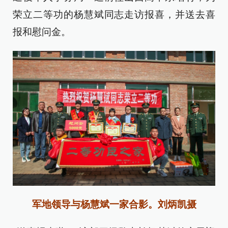
荣立二等功的杨慧斌同志走访报喜，并送去喜
报和慰问金。
军地领导与杨慧斌一家合影。刘炳凯摄