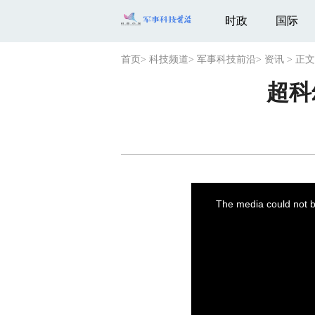
时政
国际
首页
>
科技频道
>
军事科技前沿
>
资讯
>
正文
超科
This
is
a
The media could not be
modal
window.