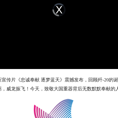
Video
Player
is
loading.
宣传片《忠诚奉献 逐梦蓝天》震撼发布，回顾歼-20的诞
砺，威龙振飞！今天，致敬大国重器背后无数默默奉献的