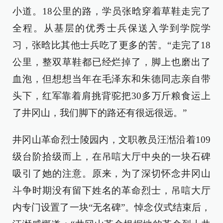
小道。18公里的路，学员张晗穿着草鞋走完了
全程。从基层的优秀士兵保送入学到学院学
习，张晗比其他士兵吃了更多的苦。“走完了18
公里，整双草鞋都已经烂掉了，脚上也磨出了
血泡，但想想当年在毛泽东和朱德同志亲自带
头下，红军靠着肩挑背驼把30多万斤粮食运上
了井冈山，我们脚下的路还有很远很远。”
井冈山革命烈士陵园内，文职教员汪湉沿着109
级台阶拾级而上，在吊唁大厅中央的一块石碑
吸引了她的注意。原来，为了深切怀念井冈山
斗争时期没有留下姓名的革命烈士，吊唁大厅
内专门设置了一块“无名碑”。悼念仪式结束后，