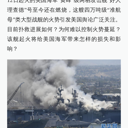
12日起火的美国海军“黄蜂”级两栖攻击舰“好人
理查德”号至今还在燃烧，这艘四万吨级“准航
母”类大型战舰的火势引发美国舆论广泛关注。
目前扑救进展如何？为何难以控制火势蔓延？
该舰起火将给美国海军带来怎样的损失和影
响？