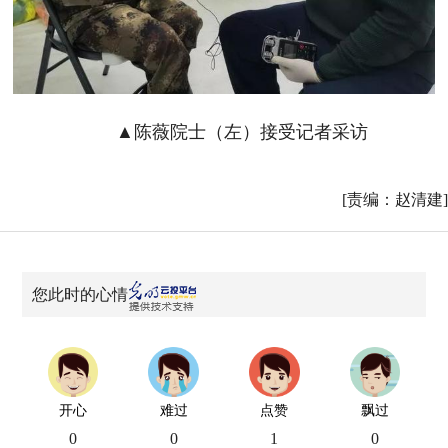
▲陈薇院士（左）接受记者采访
[责编：赵清建]
您此时的心情
开心
难过
点赞
飘过
0
0
1
0