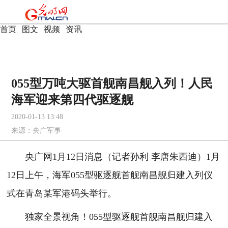
首页
|
图文
|
视频
|
资讯
055型万吨大驱首舰南昌舰入列！人民
海军迎来第四代驱逐舰
2020-01-13 13:48
来源：
央广军事
央广网1月12日消息（记者孙利 李唐朱西迪）1月
12日上午，海军055型驱逐舰首舰南昌舰归建入列仪
式在青岛某军港码头举行。
独家全景视角！055型驱逐舰首舰南昌舰归建入