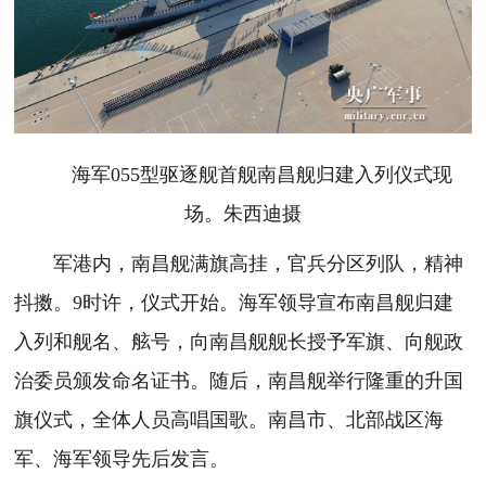
海军055型驱逐舰首舰南昌舰归建入列仪式现
场。朱西迪摄
军港内，南昌舰满旗高挂，官兵分区列队，精神
抖擞。9时许，仪式开始。海军领导宣布南昌舰归建
入列和舰名、舷号，向南昌舰舰长授予军旗、向舰政
治委员颁发命名证书。随后，南昌舰举行隆重的升国
旗仪式，全体人员高唱国歌。南昌市、北部战区海
军、海军领导先后发言。