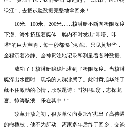
理。”黄旭华说，我们要唱“雄赳赳，气昂昂，跨过鸭
绿江”，去把试验数据完整地拿回来！
10米、100米、200米……核潜艇不断向极限深度
下潜。海水挤压着艇体，舱内不时发出“咔嗒、咔
嗒”的巨大声响，每一秒都惊心动魄。只见黄旭华，
全程沉着冷静、全神贯注地记录和测量着各种数据。
成功了！核潜艇稳稳地潜到了极限深度。当核潜
艇浮出水面时，现场的人群沸腾了。此时黄旭华终于
藏不住激动的心情，欣然题诗：“花甲痴翁，志探龙
宫。惊涛骇浪，乐在其中！”
改革开放之初，很多单位向黄旭华抛出了高待遇
的橄榄枝，他不为所动。离家多年后终于回乡，交谈