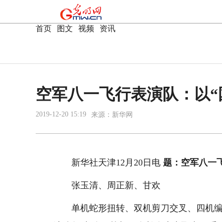
首页
|
图文
|
视频
|
资讯
空军八一飞行表演队：以“
2019-12-20 15:19
来源：
新华网
新华社天津12月20日电
题：空军八一
张玉清、周正新、甘欢
单机蛇形扭转、双机剪刀交叉、四机编队横