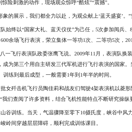
列惊险刺激的动作，现场观众惊呼“酷炫”“震撼”。
的展示，我们都全力以赴，为观众献上‘蓝天盛宴’。”
队始终以“国家大礼、蓝天仪仗”为己任，5次参加阅兵、
了600余场飞行表演，荣立集体一等功1次、二等功5次，20
飞行表演队政委张鹰飞说。2009年11月，表演队换装
，成为第三个用自主研发三代军机进行飞行表演的国家。当
、训练到最后成型，一般需要1年到1年半的时间。
首批女歼击机飞行员陶佳莉和战友们驾驶4架表演机以菱形
。“我们查阅了许多资料，结合飞机性能特点不断研究操纵
训练。当天，气温骤降至零下10摄氏度，峡谷中风力大
山峻岭间穿越层层障碍，顺利完成训练课目。