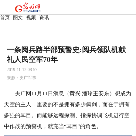
首页
|
图文
|
视频
|
资讯
一条阅兵路半部预警史:阅兵领队机献
礼人民空军70年
2019-11-12 08:57
来源：
央广军事
央广网11月11日消息（黄兴 潘珍王安东）想成为
天空的主人，重要的不是拥有多少佩剑，而在于拥有
多强的耳目。而能够远程探测、指挥协调飞机进行空
中作战的预警机，就充当“耳目”的角色。