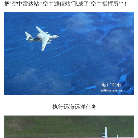
把‘空中雷达站’‘空中通信站’飞成了‘空中指挥所’”！
执行远海远洋任务