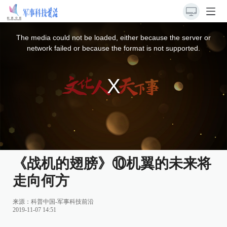
This
is
a
The media could not be loaded, either because the server or
modal
window.
network failed or because the format is not supported.
《战机的翅膀》⑩机翼的未来将
走向何方
来源：
科普中国-军事科技前沿
2019-11-07 14:51