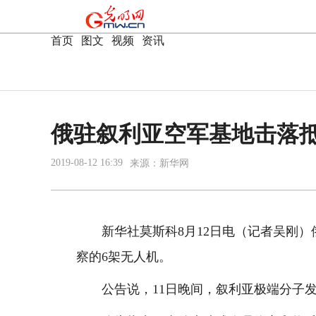
首页
|
图文
|
视频
|
资讯
俄驻叙利亚空军基地击落抵
2019-08-12 16:39
来源：
新华网
新华社莫斯科8月12日电（记者吴刚）俄
察的6架无人机。
公告说，11日晚间，叙利亚极端分子发