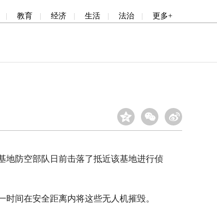
|
教育
|
经济
|
生活
|
法治
|
更多+
基地防空部队日前击落了抵近该基地进行侦
一时间在安全距离内将这些无人机摧毁。