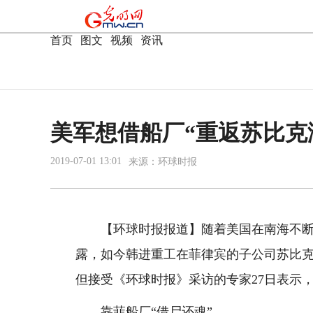
首页
|
图文
|
视频
|
资讯
美军想借船厂“重返苏比克
2019-07-01 13:01
来源：
环球时报
【环球时报报道】随着美国在南海不断做
露，如今韩进重工在菲律宾的子公司苏比克
但接受《环球时报》采访的专家27日表示
靠菲船厂“借尸还魂”