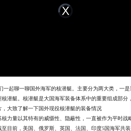
Video
Player
is
loading.
一起聊一聊国外海军的核潜艇。主要分为两大类，一是
型核潜艇。核潜艇是大国海军装备体系中的重要组成部分
，大致了解一下国外现役核潜艇的装备情况
力量以其特有的威慑性、隐蔽性，一直被作为平时战略
至目前，美国、俄罗斯、英国、法国、印度5国海军共装备