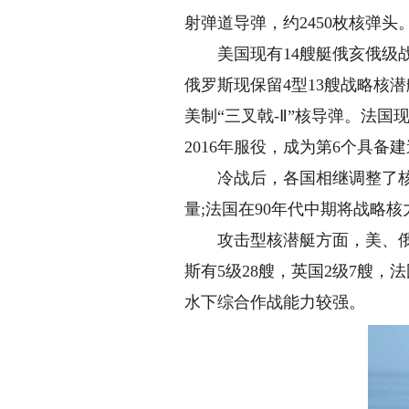
射弹道导弹，约2450枚核弹头
美国现有14艘艇俄亥俄级战略核
俄罗斯现保留4型13艘战略核潜
美制“三叉戟-Ⅱ”核导弹。法国
2016年服役，成为第6个具
冷战后，各国相继调整了核力
量;法国在90年代中期将战略
攻击型核潜艇方面，美、俄、英
斯有5级28艘，英国2级7艘，
水下综合作战能力较强。