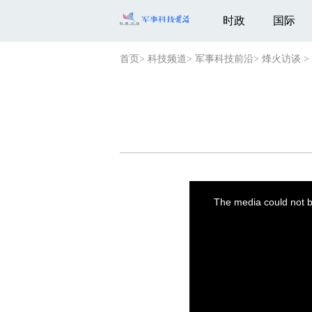
时政
国际
首页
>
科技频道
>
军事科技前沿
>
烽火访谈
>
This
is
a
The media could not be
modal
window.