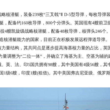
。
潜艇，装备239枚“三叉戟”Ⅱ D-5型导弹，每枚导弹装备
艇，配备约160枚导弹，800个分弹头。英国现有4艘前卫
现役4艘凯旋级战略核潜艇，配备48枚导弹，核弹头246个
备建造核潜艇能力的国家，目前正在积极发展远程弹道导弹。
量结构，其共同点是逐步提高海基核力量的占比，英国
核力量调整为“二位一体”，并确立了海基为主、空基为辅的
、法、印5国共拥有98艘，其中美国有4级56艘，其
法国1级6艘，印度1艘(租借)。其中美国弗吉尼亚级、俄