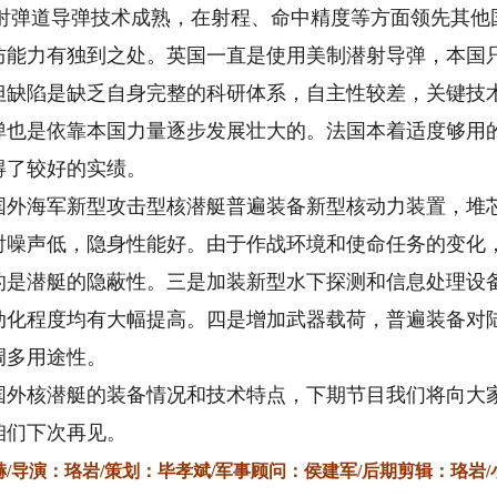
潜射弹道导弹技术成熟，在射程、命中精度等方面领先其
防能力有独到之处。英国一直是使用美制潜射导弹，本国
但缺陷是缺乏自身完整的科研体系，自主性较差，关键技
弹也是依靠本国力量逐步发展壮大的。法国本着适度够用
得了较好的实绩。
海军新型攻击型核潜艇普遍装备新型核动力装置，堆芯
射噪声低，隐身性能好。由于作战环境和使命任务的变化
的是潜艇的隐蔽性。三是加装新型水下探测和信息处理设
动化程度均有大幅提高。四是增加武器载荷，普遍装备对
调多用途性。
核潜艇的装备情况和技术特点，下期节目我们将向大家
咱们下次再见。
/
导演：珞岩/
策划：毕孝斌/
军事顾问：侯建军/
后期剪辑：珞岩/