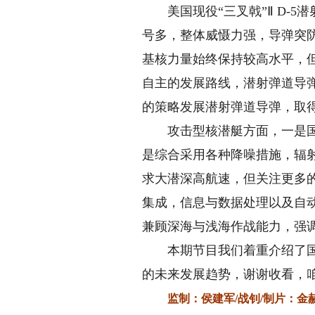
美国现役“三叉戟”Ⅱ D-5
号多，整体威慑力强，导弹突
基核力量始终保持较高水平，
自主的发展路线，潜射弹道导
的策略发展潜射弹道导弹，取
攻击型核潜艇方面，一是国外
是综合采用各种降噪措施，辐
求大潜深高航速，但关注更多
集成，信息与数据处理以及自
兼顾深海与浅海作战能力，强
本期节目我们着重介绍了国外
的未来发展趋势，谢谢收看，
监制：侯建军/战钊/
制片：金赫