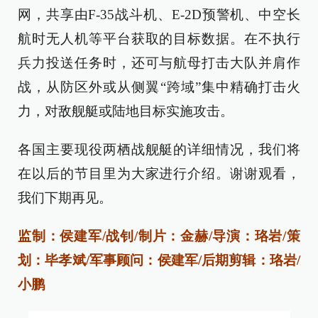
网，共享由F-35战斗机、E-2D预警机、中空长
航时无人机等平台获取的目标数据。在不执行
兵力投送任务时，还可与航母打击大队并肩作
战，从防区外或从侧翼“跨域”集中精确打击火
力，对敌舰艇或陆地目标实施攻击。
各国主要现役两栖战舰艇的详细情况，我们将
在以后的节目里为大家进行介绍。谢谢观看，
我们下期再见。
监制：侯建军/战钊/
制片：金赫/
导演：珞岩/
策
划：毕孝斌/
军事顾问：侯建军/
后期剪辑：珞岩/
小鹏