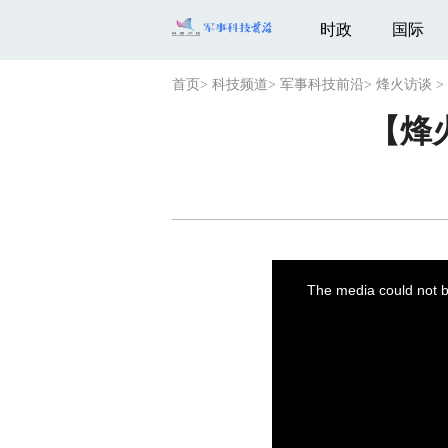
时政
国际
首页
>
科技频道
>
军事科技前沿
>
烽火访谈
>
【烽
This
is
a
The media could not be
modal
window.