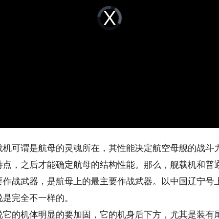
Video
Player
is
loading.
可谓是航母的灵魂所在，其性能决定航空母舰的战斗力
特点，之后才能确定航母的结构性能。那么，舰载机和普
战武器，是航母上的最主要作战武器。以中国辽宁号上
说是完全不一样的。
的机体明显的要加固，它的机身后下方，尤其是装有尾