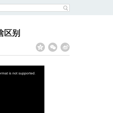
啥区别
ormat is not supported.