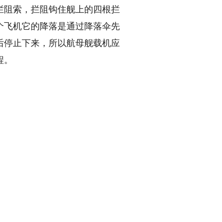
阻索，拦阻钩住舰上的四根拦
个飞机它的降落是通过降落伞先
后停止下来，所以航母舰载机应
程。