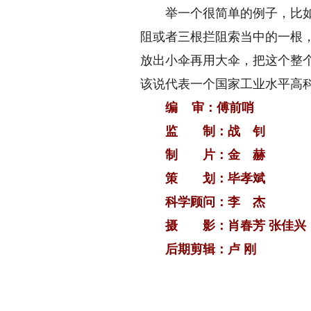
举一个很简单的例子，比如说
阻或者三根拦阻索当中的一根
放出小伞再用大伞，把这个整
该说代表一个国家工业水平高
编 审：傅前哨
监 制：战 钊
制 片：金 赫
策 划：毕孝斌
科学顾问：李 杰
摄 影：肖春芳 张佳兴
后期剪辑：卢 刚