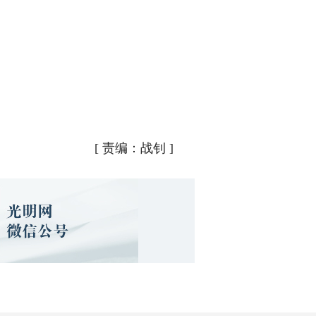
[
责编：战钊
]